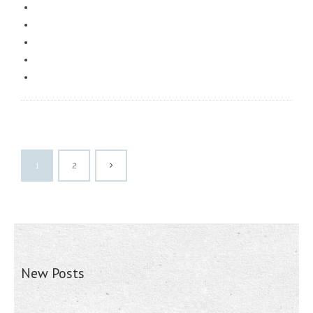
1
2
New Posts