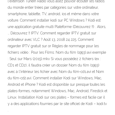
l'extension TuneIn Radio vous allez pouvoir écouter les radios
du monde entier triées par catégories sur votre ordinateur,
smartphone, tablette, TV, android, ios et même dans votre
voiture. Comment installer kodi sur PC Windows ? Kodi est
une application gratuite multi Plateforme (Découvrez !!) . Alors,
… Découvrez !! IPTV. Comment regarder IPTV gratuit sur
ordinateur avec VLC ? Août 13, 2018 24 225. Comment
regarder IPTV gratuit sur or Règles de nommage pour les
fichiers vidéo : Pour les Films: Nom du film (1993).avi exemple
: Seul sur Mars (2015).mkv Si vous possédez 2 fichiers (ex :
CD1 et CD2), il faudra créer un dossier Nom du film (1993)
avec à l'intérieur les fichier avec Nom du film-cd1.avi et Nom
du film-cd2.avi. Comment installer Kodi sur Windows, Mac,
Android et iPhone ? Kodi est disponible sur presque toutes les
plates-formes, notamment Windows, Mac, Android, Firestick et
Linux. Installation Kodi sur ces plates – formes est facile car il
y a des applications fournies par le site officiel de Kodi – kodi.tv
.