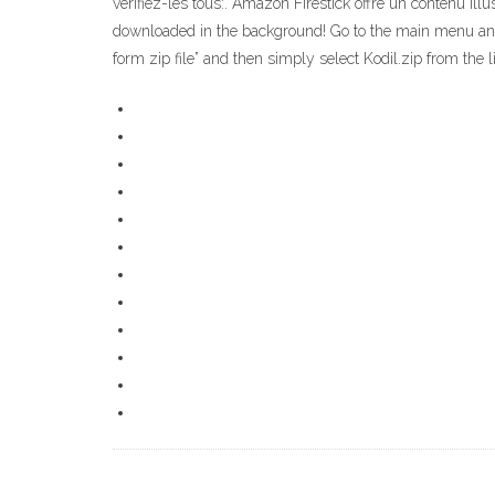
vérifiez-les tous:. Amazon Firestick offre un contenu ill
downloaded in the background! Go to the main menu and th
form zip file” and then simply select Kodil.zip from the l