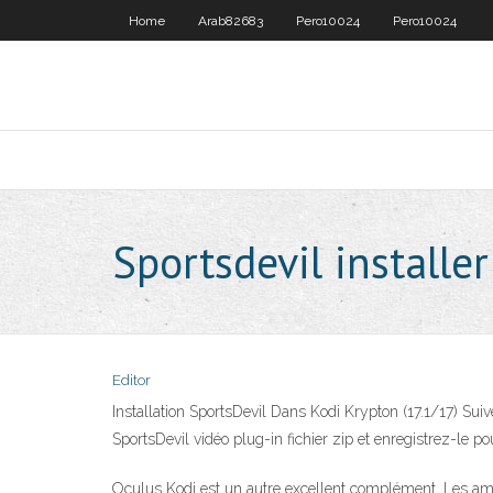
Home
Arab82683
Pero10024
Pero10024
Sportsdevil installer
Editor
Installation SportsDevil Dans Kodi Krypton (17.1/17) Sui
SportsDevil vidéo plug-in fichier zip et enregistrez-le po
Oculus Kodi est un autre excellent complément. Les amat