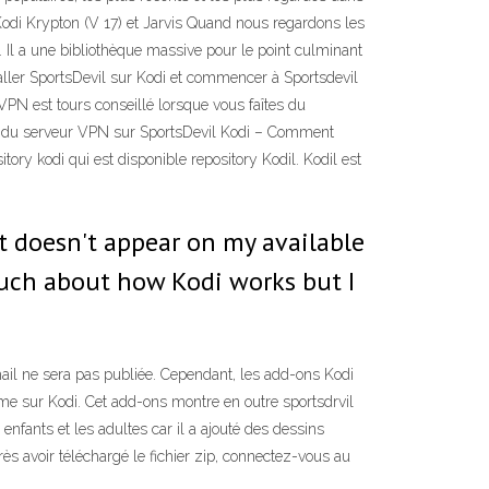
Kodi Krypton (V 17) et Jarvis Quand nous regardons les
:. Il a une bibliothèque massive pour le point culminant
taller SportsDevil sur Kodi et commencer à Sportsdevil
VPN est tours conseillé lorsque vous faîtes du
lle du serveur VPN sur SportsDevil Kodi – Comment
itory kodi qui est disponible repository Kodil. Kodil est
 it doesn't appear on my available
 much about how Kodi works but I
ail ne sera pas publiée. Cependant, les add-ons Kodi
e sur Kodi. Cet add-ons montre en outre sportsdrvil
enfants et les adultes car il a ajouté des dessins
ès avoir téléchargé le fichier zip, connectez-vous au