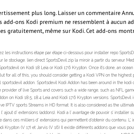
ertissement plus long. Laisser un commentaire Annu
es add-ons Kodi premium ne ressemblent à aucun add
es gratuitement, même sur Kodi. Cet add-ons montre
vez les instructions étape par étape ci-dessous pour installer repo Sports
our le stockage. lien direct SportsDevil.zip la miroir à partir du serveur 
ortsdevil on Kodi 18 Leia or Kodi 17.6 Krypton. Once it’s done, an ocean o
ut for all of this, you should consider getting a Kodi VPN on the highest p
cial sportsdevil addon. Sportsdevil Kodi Addon has been around in the kodi
ree provider of live Sports and covers such a wide range, such as NFL gam
 addon on Kodi 18.5, 18.4 Leia and Kodi 17.6 Krypton versions. SportsDevil
live IPTV sports Streams in HD format. It is also considered as the ultima
 ajout d’ extensions (addons). Kodi a l’ avantage de pouvoir s’ installer s
dans ces milliers d’ extensions qui permettent d’obtenir du contenu. L’ i
Krypton (V 17) et Jarvis (V 16) Il existe différents addons que vous pouvez