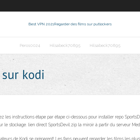
Best VPN 2021
Regarder des films sur putlockers
Pero10024
Hilsabeck70895
Hilsabeck70895
 sur kodi
vez les instructions étape par étape ci-dessous pour installer repo Sports
ur le stockage. lien direct SportsDevil.zip la miroir à partir du serveur Me
eurs de Kodi se préparent! Les fans peuvent regarder les films les plus 