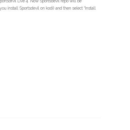
portsdfvil Live 4. Now Sportsdevil repo will be
u install Sportsdevil on kodi) and then select “Install