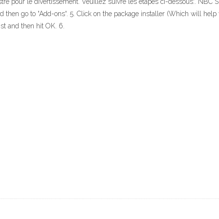
ustre pour le divertissement. Veuillez suivre les étapes ci-dessous:. NBC S
en go to “Add-ons“. 5. Click on the package installer (Which will help yo
ist and then hit OK. 6.