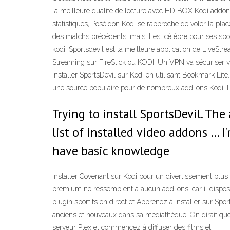
la meilleure qualité de lecture avec HD BOX Kodi addon 
statistiques, Poséidon Kodi se rapproche de voler la plac
des matchs précédents, mais il est célèbre pour ses spor
kodi: Sportsdevil est la meilleure application de LiveSt
Streaming sur FireStick ou KODI. Un VPN va sécuriser vo
installer SportsDevil sur Kodi en utilisant Bookmark Lite.
une source populaire pour de nombreux add-ons Kodi. La r
Trying to install SportsDevil. The
list of installed video addons … 
have basic knowledge
Installer Covenant sur Kodi pour un divertissement plus
premium ne ressemblent à aucun add-ons, car il dispose
plugih sportifs en direct et Apprenez à installer sur Spo
anciens et nouveaux dans sa médiathèque. On dirait que l
serveur Plex et commencez à diffuser des films et