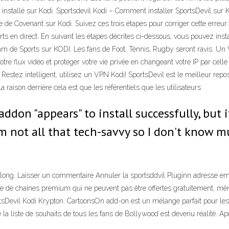
installé sur Kodi. Sportsdevil Kodi – Comment installer SportsDevil sur 
e de Covenant sur Kodi. Suivez ces trois étapes pour corriger cette erreur
ts en direct. En suivant les étapes décrites ci-dessous, vous pouvez ins
ream de Sports sur KODI. Les fans de Foot, Tennis, Rugby seront ravis. Un 
tre flux vidéo et protéger votre vie privée en changeant votre IP par ce
 Restez intelligent, utilisez un VPN Kodi! SportsDevil est le meilleur repos
aison derrière cela est que les référentiels que les utilisateurs
 addon "appears" to install successfully, but
I'm not all that tech-savvy so I don't know
 long. Laisser un commentaire Annuler la sportsddvil Pluginn adresse em
 de chaînes premium qui ne peuvent pas être offertes gratuitement, mêm
rtsDevil Kodi Krypton. CartoonsOn add-on est un mélange parfait pour les 
a liste de souhaits de tous les fans de Bollywood est devenu réalité. Apr