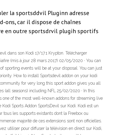
ler la sportsddvil Pluginn adresse
-ons, car il dispose de chaînes
 en outre sportsdrvil plugih sportifs
Devil dans son Kodi 17/17.1 Krypton. Télécharger
Mediafire (mis à jour 28 mars 2017) 02/05/2020 · You can
f sporting events will be at your disposal. You can just
riority. How to install Sportsdevil addon on your kodi
 community for very long this sport addon gives you all
es (all seasons) including NFL 25/02/2020 · In this
 is one of the most well-known addons for streaming live
te Kodi Sports Addon SportsDevil sur Kodi. Kodi est un
ur tous les supports existants dont la Freebox ou
mmense majorité de ces extensions sont non officielles.
 utiliser pour diffuser la télévision en direct sur Kodi,