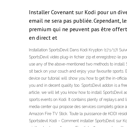
Installer Covenant sur Kodi pour un div
email ne sera pas publiée. Cependant, l
premium qui ne peuvent pas être offert
en direct et
Installation SportsDevil Dans Kodi Krypton (17.1/17) Sui
SportsDevil vidéo plug-in fichier zip et enregistrez-le p
use any of the above-mentioned two methods to install Sp
sit back on your couch and enjoy your favourite sports. B
device our tutorial will show you how to get the in-offi
you and in decent quality too. SportsDevil addon is a f
article, we will let you know how to install SportsDevil
sports events on Kodi. It contains plenty of replays and 
media center qui propose des services complets grâce à l’
Amazon Fire TV Stick. Toute la puissance de KODI réside 
Sportsdevil Kodi – Comment installer SportsDevil sur Kodi 