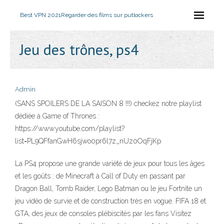
Best VPN 2021
Regarder des films sur putlockers
Jeu des trônes, ps4
Admin
(SANS SPOILERS DE LA SAISON 8 !!!) checkez notre playlist
dédiée à Game of Thrones :
https://www.youtube.com/playlist?
list=PL9QFfanGwH6sjwo0pr6l7z_nUz0OqFjKp
La PS4 propose une grande variété de jeux pour tous les âges
et les goûts : de Minecraft à Call of Duty en passant par
Dragon Ball, Tomb Raider, Lego Batman ou le jeu Fortnite un
jeu vidéo de survie et de construction très en vogue. FIFA 18 et
GTA, des jeux de consoles plébiscités par les fans Visitez