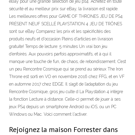
eBay pour une grande sélection de jeu ps4. Achetez en toute
sécurité et au meilleur prix sur eBay, la livraison est rapide.
Les meilleures offres pour GAME OF THRONES JEU DE PS4
PRÉSENT NEUF SCELLÉ PLAYSTATION 4 JEU DE TRÔNES
sont sur eBay Comparez les prix et les spécificités des
produits neufs et d'occasion Pleins d'articles en livraison
gratuite! Temps de lecture: 5 minutes Un vrai bon jeu
d’enfoirés. Aux pouvoirs parfois approximatifs, et à qui il
manque une touche de fun, de chaos, de rebondissement. C’est
un peu Rencontre Cosmique qui se prend au sérieux The Iron
Throne est sorti en VO en novembre 2016 chez FFG, et en VF
en automne 2017 chez EDGE. Il s’agit de l’adaptation du jeu
Rencontre Cosmique, gros jeu culte d La Playstation 4 intègre
la fonction Lecture à distance. Celle-ci permet de jouer à ses
jeux PS4 depuis un smartphone Android ou iOS, ou un PC
Windows ou Mac. Voici comment l'activer.
Rejoignez la maison Forrester dans