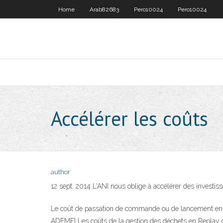
Home
Arab82683
Pero10024
Pero10024
Accélérer les coûts
author
12 sept. 2014 L'ANI nous oblige à accélérer des investiss
Le coût de passation de commande ou de lancement en fab
ADEME] Les coûts de la gestion des déchets en Replay d