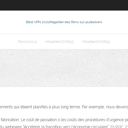
Best VPN 2021
Regarder des films sur putlockers
Pero10024
Hilsabeck70895
Hilsabeck70895
ements qui étaient planifiés à plus long terme. Par exemple, nous devons t
rication: Le coût de passation o les coûts des procédures d'urgence pour
u webinaire "Accélérer la transition vers l'économie circulaire". 22/07