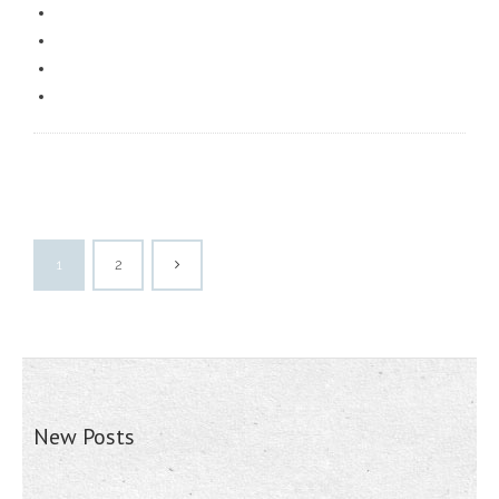
1
2
New Posts