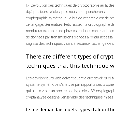
II/ L'évolution des techniques de cryptographie au fil de
déjà plusieurs siècles, puis nous nous pencherons sur
cryptographie symétrique Le but de cet article est de 
ce langage. Généralités. Petit rappel : la cryptographie 
nombreux exemples de phrases traduites contenant "techn
de données par transmissions d’ondes à rendu nécessaire l
s’agisse des techniques visant à sécuriser l’échange d
There are different types of cry
techniques that this technique w
Les développeurs web doivent quant à eux savoir quel t
système symétrique s'analyse par rapport à des propriét
qui utilise 2 sur un appareil de type clé USB cryptogr
cryptanalyse désigne l'ensemble des techniques mise
Je me demandais quels types d'algorith