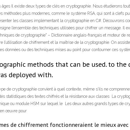
s âges Il existe deux types de clés en cryptographie. Nous étudierons tout 
 les méthodes plus modernes, comme le système RSA, qui sont à clefs pu
présenter les classes implémentant la cryptographie en C#. Découvrons c
désigne l’ensemble des techniques utilisées pour chiffrer un message. Il e
iques de cryptographie" – Dictionnaire anglais-français et moteur de re
’utilisation de chiffrement et la maîtrise de la cryptographie. On assiste
e ces données ou des techniques mises au point pour contourner ces systè
ptographic methods that can be used. to the
as deployed with.
ype de cryptographie convient à quel contexte, même s'ils ne comprennent
és statistiques des textes chiffrés et la résistance aux classes La crypt
aphique ou module HSM sur lequel le Les deux autres grands types de cr
s en œuvre pour
mes de chiffrement fonctionneraient le mieux avec 